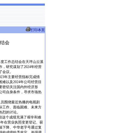
打印本页
总结会
3年度工作总结会在天坪山云溪
作，研究谋划了2024年经营
了会议。
23年主要经营指标完成情
难以及2024年公司经营目
要密切关注国内外经济形
公司自身条件，寻求市场热
员围绕最近热播的电视剧
际工作、面临困难、未来方
热烈的讨论。
，但这个成绩充满了艰辛和难
23年在营业执照变更登记、获
幅下降、中华老字号通过复
得的成绩给予肯定，并强调