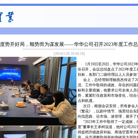
度势开好局，顺势而为谋发展——华华公司召开2023年度工作
[2024/1/26 10:44:18]
1月19日至20日，华华公司202
谷召开，会议总结盘点了2023年度工
目标，各部门二级经理以上人员参加
会上，总经理助理杨燕杰传达了20
况、工作中取得的成效、存在的问题困
标和主要措施，他要求公司全体人员
势，紧紧盯住政策和市场变化，结合
点和机遇。
次日，根据会议安排，所有参会人
《繁花》，以剧中情节、场景结合实
向找思路、论市场、谈管理，展开了
“2023年工作中取得了一定成效
度”董事长王承柯说道，他对公司20
得提档升级政府补贴、商场空置率大
审、业态调整取得新的突破等方面取