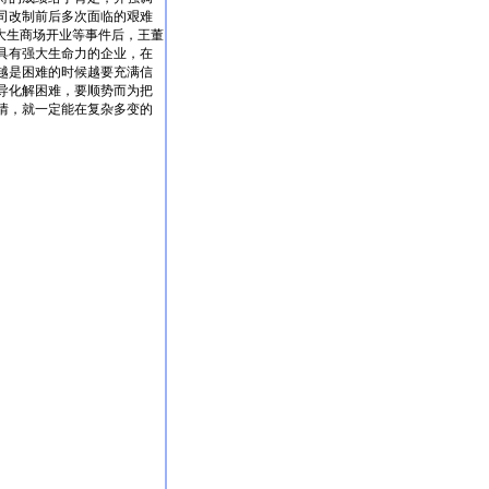
司改制前后多次面临的艰难
、大生商场开业等事件后，王董
具有强大生命力的企业，在
越是困难的时候越要充满信
导化解困难，要顺势而为把
情，就一定能在复杂多变的